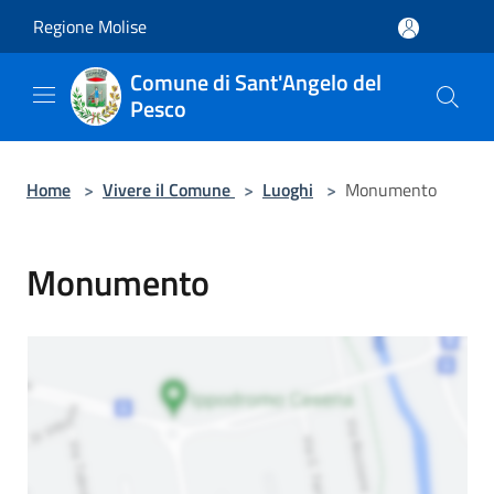
Salta al contenuto principale
Regione Molise
Comune di Sant'Angelo del
Pesco
Home
>
Vivere il Comune
>
Luoghi
>
Monumento
Monumento