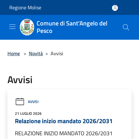
Salta al contenuto principale
Regione Molise
Comune di Sant'Angelo del
Pesco
Home
>
Novità
>
Avvisi
Avvisi
AVVISI
21 LUGLIO 2026
Relazione inizio mandato 2026/2031
RELAZIONE INIZIO MANDATO 2026/2031