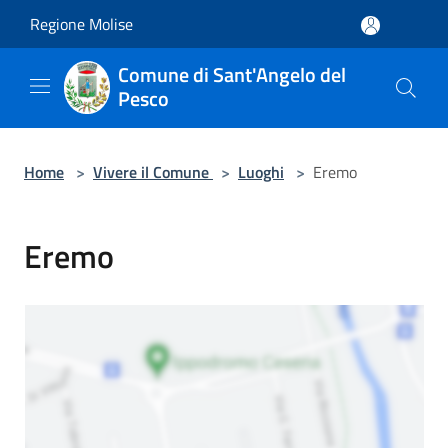
Salta al contenuto principale
Regione Molise
Comune di Sant'Angelo del
Pesco
Home
>
Vivere il Comune
>
Luoghi
>
Eremo
Eremo