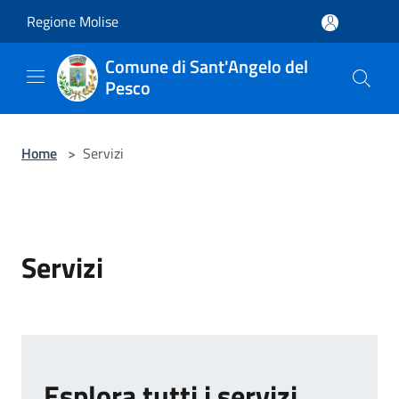
Salta al contenuto principale
Regione Molise
Comune di Sant'Angelo del
Pesco
Home
>
Servizi
Servizi
Esplora tutti i servizi