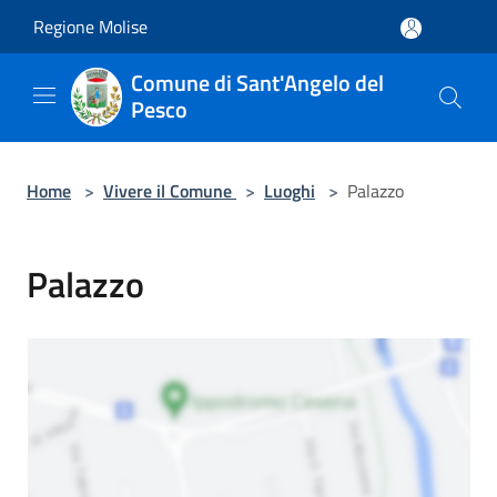
Salta al contenuto principale
Regione Molise
Comune di Sant'Angelo del
Pesco
Home
>
Vivere il Comune
>
Luoghi
>
Palazzo
Palazzo