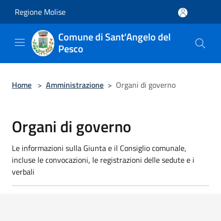
Salta al contenuto principale
Regione Molise
Comune di Sant'Angelo del
Pesco
Home
>
Amministrazione
>
Organi di governo
Organi di governo
Le informazioni sulla Giunta e il Consiglio comunale,
incluse le convocazioni, le registrazioni delle sedute e i
verbali