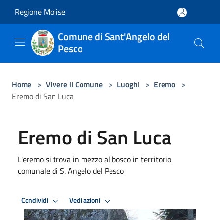
Salta al contenuto principale
Regione Molise
Comune di Sant'Angelo del
Pesco
Home
>
Vivere il Comune
>
Luoghi
>
Eremo
>
Eremo di San Luca
Eremo di San Luca
L'eremo si trova in mezzo al bosco in territorio
comunale di S. Angelo del Pesco
Condividi
Vedi azioni