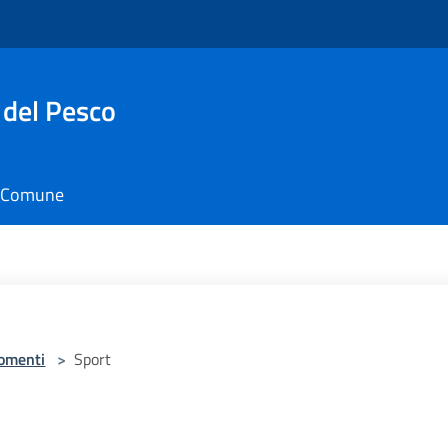
 del Pesco
il Comune
omenti
>
Sport