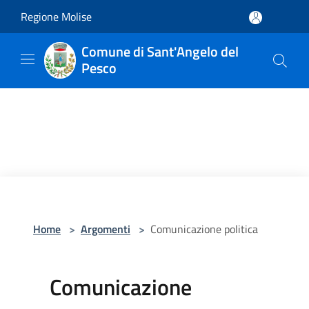
Salta al contenuto principale
Regione Molise
Comune di Sant'Angelo del
Pesco
Home
>
Argomenti
>
Comunicazione politica
Comunicazione