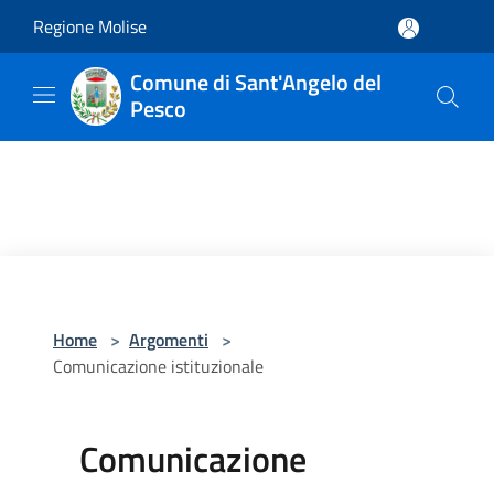
Salta al contenuto principale
Regione Molise
Comune di Sant'Angelo del
Pesco
Home
>
Argomenti
>
Comunicazione istituzionale
Comunicazione