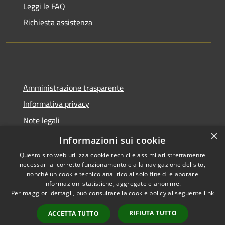
Leggi le FAQ
Richiesta assistenza
Amministrazione trasparente
Informativa privacy
Note legali
×
Dichiarazione di accessibilità
Informazioni sui cookie
Questo sito web utilizza cookie tecnici e assimilati strettamente
necessari al corretto funzionamento e alla navigazione del sito,
nonché un cookie tecnico analitico al solo fine di elaborare
informazioni statistiche, aggregate e anonime.
RSS
Copyright © 2026 • Comune di
Per maggiori dettagli, può consultare la cookie policy al seguente
link
Accessibilità
Sant'Angelo del Pesco •
Privacy
Municipium
Powered by
•
RIFIUTA TUTTO
ACCETTA TUTTO
Cookie
Accesso redazione