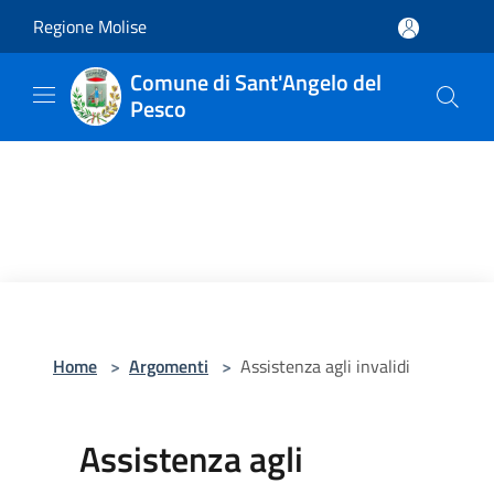
Salta al contenuto principale
Regione Molise
Comune di Sant'Angelo del
Pesco
Home
>
Argomenti
>
Assistenza agli invalidi
Assistenza agli