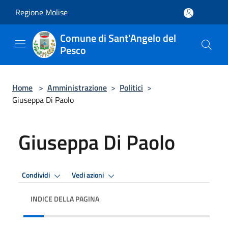
Salta al contenuto principale
Regione Molise
Comune di Sant'Angelo del
Pesco
Home
>
Amministrazione
>
Politici
>
Giuseppa Di Paolo
Giuseppa Di Paolo
Condividi
Vedi azioni
INDICE DELLA PAGINA