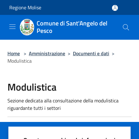
Salta al contenuto principale
Regione Molise
Comune di Sant'Angelo del
Pesco
Home
>
Amministrazione
>
Documenti e dati
>
Modulistica
Modulistica
Sezione dedicata alla consultazione della modulistica
riguardante tutti i settori