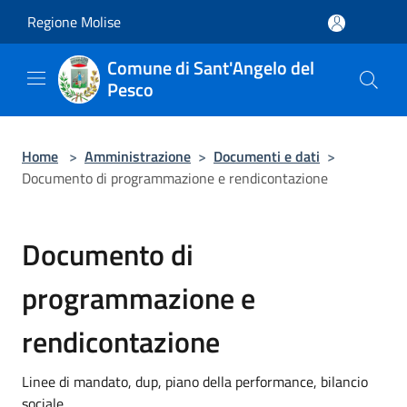
Salta al contenuto principale
Regione Molise
Comune di Sant'Angelo del
Pesco
Home
>
Amministrazione
>
Documenti e dati
>
Documento di programmazione e rendicontazione
Documento di
programmazione e
rendicontazione
Linee di mandato, dup, piano della performance, bilancio
sociale