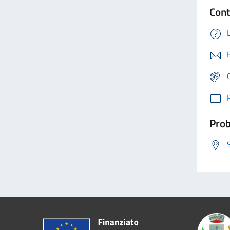
Cont
Prob