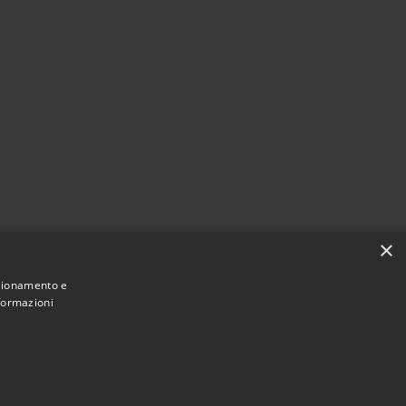
×
nzionamento e
nformazioni
Municipium
Accesso
ant'Angelo del Pesco • Powered by
•