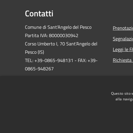
Contatti
Comune di Sant'Angelo del Pesco
Prenotaz
Partita IVA: 80000030942
Segnalazi
Corso Umberto I, 70 Sant'Angelo del
Leggi le 
Pesco (IS)
Richiesta
TEL: +39-0865-948131 - FAX: +39-
0865-948267
info@comune.santangelodelpesco.is.it
Centralino Unico: +39 0865 948131
Questo sito 
alla navig
RSS
Accessibilità
Privacy
Cookie
Mappa de