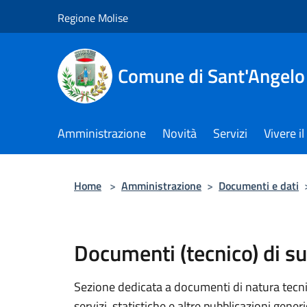
Salta al contenuto principale
Regione Molise
Comune di Sant'Angelo
Amministrazione
Novità
Servizi
Vivere 
Home
>
Amministrazione
>
Documenti e dati
Documenti (tecnico) di s
Sezione dedicata a documenti di natura tecnica
servizi, statistiche e altre pubblicazioni gener