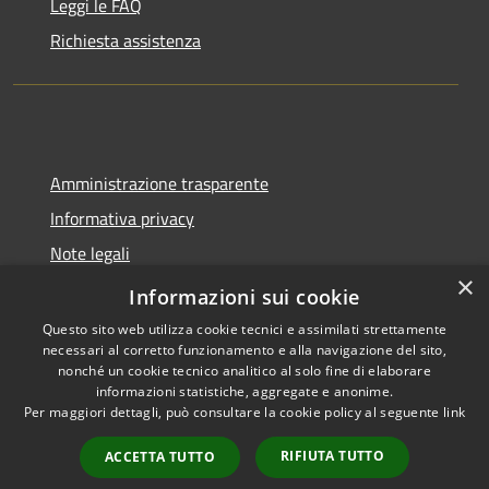
Leggi le FAQ
Richiesta assistenza
Amministrazione trasparente
Informativa privacy
Note legali
×
Dichiarazione di accessibilità
Informazioni sui cookie
Questo sito web utilizza cookie tecnici e assimilati strettamente
necessari al corretto funzionamento e alla navigazione del sito,
nonché un cookie tecnico analitico al solo fine di elaborare
informazioni statistiche, aggregate e anonime.
RSS
Copyright © 2026 • Comune di
Per maggiori dettagli, può consultare la cookie policy al seguente
link
Accessibilità
Sant'Angelo del Pesco •
Privacy
Municipium
Powered by
•
RIFIUTA TUTTO
ACCETTA TUTTO
Cookie
Accesso redazione