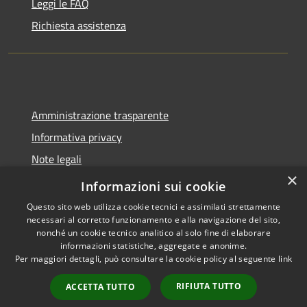
Leggi le FAQ
Richiesta assistenza
Amministrazione trasparente
Informativa privacy
Note legali
×
Dichiarazione di accessibilità
Informazioni sui cookie
Questo sito web utilizza cookie tecnici e assimilati strettamente
necessari al corretto funzionamento e alla navigazione del sito,
nonché un cookie tecnico analitico al solo fine di elaborare
informazioni statistiche, aggregate e anonime.
RSS
Copyright © 2026 • Comune di
Per maggiori dettagli, può consultare la cookie policy al seguente
link
Accessibilità
Sant'Angelo del Pesco •
Privacy
Municipium
Powered by
•
RIFIUTA TUTTO
ACCETTA TUTTO
Cookie
Accesso redazione