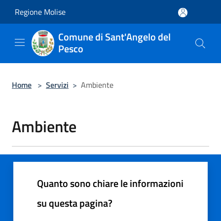
Salta al contenuto principale
Regione Molise
Comune di Sant'Angelo del
Pesco
Home
>
Servizi
>
Ambiente
Ambiente
Quanto sono chiare le informazioni
su questa pagina?