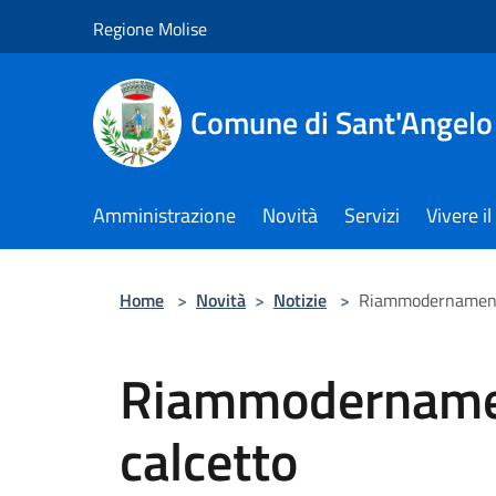
Salta al contenuto principale
Regione Molise
Comune di Sant'Angelo
Amministrazione
Novità
Servizi
Vivere 
Home
>
Novità
>
Notizie
>
Riammodernament
Riammodername
calcetto