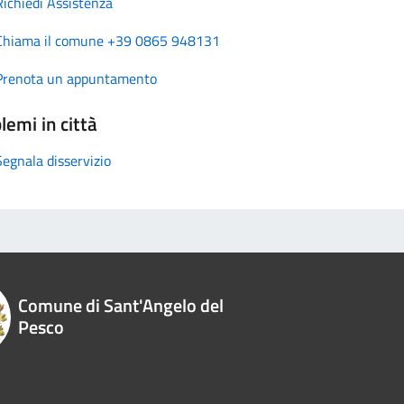
Richiedi Assistenza
Chiama il comune +39 0865 948131
Prenota un appuntamento
lemi in città
Segnala disservizio
Comune di Sant'Angelo del
Pesco