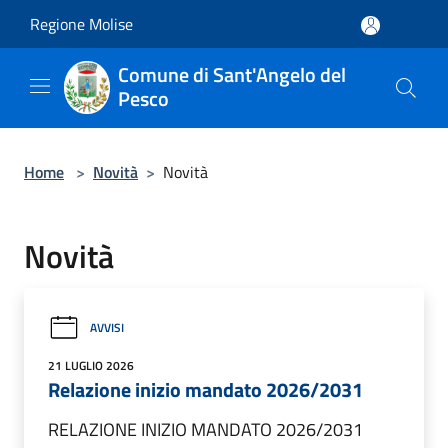
Salta al contenuto principale
Regione Molise
Comune di Sant'Angelo del
Pesco
Home
>
Novità
>
Novità
Novità
AVVISI
21 LUGLIO 2026
Relazione inizio mandato 2026/2031
RELAZIONE INIZIO MANDATO 2026/2031