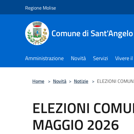
Salta al contenuto principale
Regione Molise
Comune di Sant'Angelo
Amministrazione
Novità
Servizi
Vivere 
Home
>
Novità
>
Notizie
>
ELEZIONI COMUNA
ELEZIONI COMUN
MAGGIO 2026