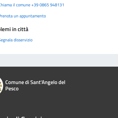
Chiama il comune +39 0865 948131
Prenota un appuntamento
lemi in città
Segnala disservizio
Comune di Sant'Angelo del
Pesco